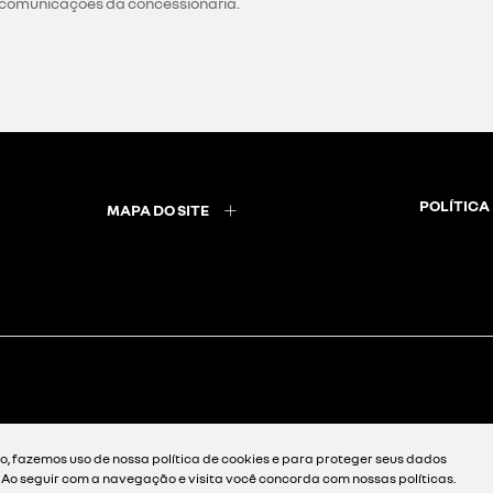
 comunicações da concessionária.
POLÍTICA
MAPA DO SITE
, fazemos uso de nossa política de cookies e para proteger seus dados
. Ao seguir com a navegação e visita você concorda com nossas políticas.
Desenvolvido pela DEALERSPACE ® Direitos Reservados.