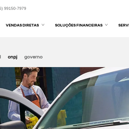
6) 99150-7979
VENDAS DIRETAS
SOLUÇÕES FINANCEIRAS
SERV
l
cnpj
governo