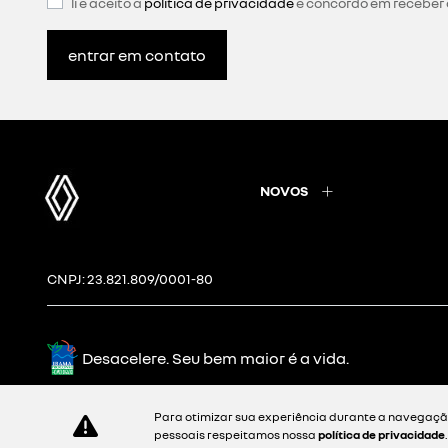
li e aceito a
política de privacidade
e concordo em receber
entrar em contato
NOVOS
CNPJ: 23.821.809/0001-80
Desacelere. Seu bem maior é a vida.
Para otimizar sua experiência durante a navegação
pessoais respeitamos nossa
política de privacidade