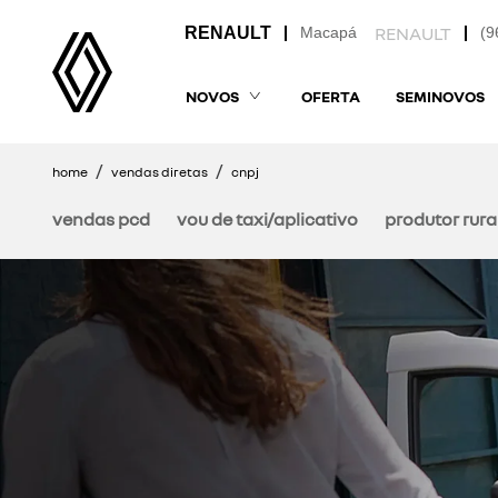
Macapá
(9
NOVOS
OFERTA
SEMINOVOS
home
vendas diretas
cnpj
vendas pcd
vou de taxi/aplicativo
produtor rura