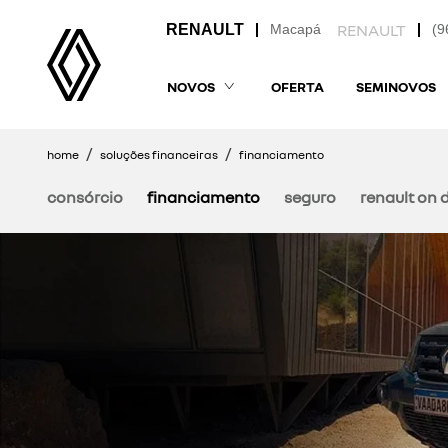
Macapá
(9
NOVOS
OFERTA
SEMINOVOS
home
soluções financeiras
financiamento
consórcio
financiamento
seguro
renault on