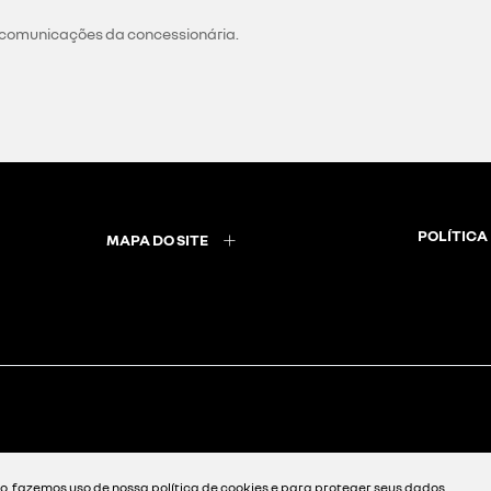
 comunicações da concessionária.
POLÍTICA
MAPA DO SITE
, fazemos uso de nossa política de cookies e para proteger seus dados