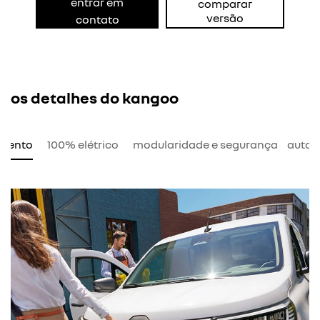
entrar em
comparar
versão
contato
os detalhes do kangoo
amento
100% elétrico
modularidade e segurança
auton