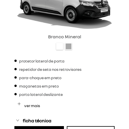
Branco Mineral
protetor lateral de porta
repetidor de seta nos retrovisores
para-choque em preto
maçanetas em preto
porta lateral deslizante
ver mais
ficha técnica